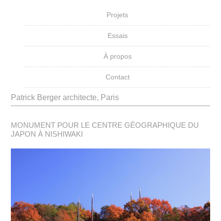
Projets
Essais
À propos
Contact
Patrick Berger architecte, Paris
MONUMENT POUR LE CENTRE GÉOGRAPHIQUE DU
JAPON À NISHIWAKI