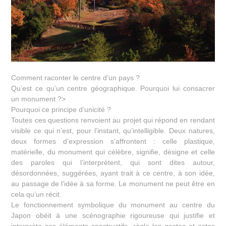
Comment raconter le centre d’un pays ?
Qu’est ce qu’un centre géographique. Pourquoi lui consacrer
un monument ?>
Pourquoi ce principe d’unicité ?
Toutes ces questions renvoient au projet qui répond en rendant
visible ce qui n’est, pour l’instant, qu’intelligible. Deux natures,
deux formes d’expression s’affrontent : celle plastique,
matérielle, du monument qui célèbre, signifie, désigne et celle
des paroles qui l’interprètent, qui sont dites autour,
désordonnées, suggérées, ayant trait à ce centre, à son idée,
au passage de l’idée à sa forme. Le monument ne peut être en
cela qu’un récit.
Le fonctionnement symbolique du monument au centre du
Japon obéit à une scénographie rigoureuse qui justifie et
interprète ses éléments constructifs, règle les gestes et actes