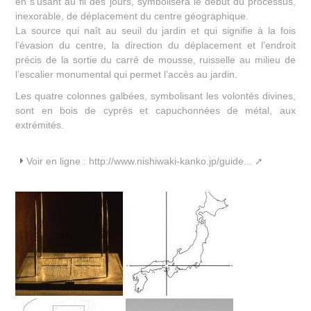
en s’usant au fil des jours, symbolisera le début du processus,
inexorable, de déplacement du centre géographique.
La source qui naît au seuil du jardin et qui signifie à la fois
l’évasion du centre, la direction du déplacement et l’endroit
précis de la sortie du carré de mousse, ruisselle au milieu de
l’escalier monumental qui permet l’accès au jardin.
Les quatre colonnes galbées, symbolisant les volontés divines,
sont en bois de cyprès et capuchonnées de métal, aux
extrémités.
Voir en ligne :
http://www.nishiwaki-kanko.jp/guide...