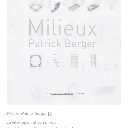
Milieux, Patrick Berger
[
]
1
La ville-région et son milieu