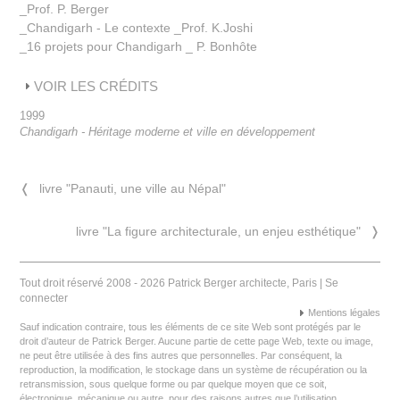
_Prof. P. Berger
_Chandigarh - Le contexte _Prof. K.Joshi
_16 projets pour Chandigarh _ P. Bonhôte
VOIR LES CRÉDITS
1999
Chandigarh - Héritage moderne et ville en développement
❬
livre "Panauti, une ville au Népal"
livre "La figure architecturale, un enjeu esthétique"
❭
Tout droit réservé 2008 - 2026 Patrick Berger architecte, Paris |
Se
connecter
Mentions légales
Sauf indication contraire, tous les éléments de ce site Web sont protégés par le
droit d’auteur de Patrick Berger. Aucune partie de cette page Web, texte ou image,
ne peut être utilisée à des fins autres que personnelles. Par conséquent, la
reproduction, la modification, le stockage dans un système de récupération ou la
retransmission, sous quelque forme ou par quelque moyen que ce soit,
électronique, mécanique ou autre, pour des raisons autres que l’utilisation