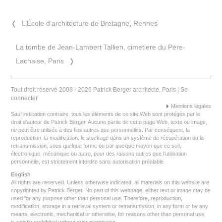
❬
L’École d’architecture de Bretagne, Rennes
La tombe de Jean-Lambert Tallien, cimetiere du Père-
Lachaise, Paris
❭
Tout droit réservé 2008 - 2026 Patrick Berger architecte, Paris |
Se
connecter
Mentions légales
Sauf indication contraire, tous les éléments de ce site Web sont protégés par le
droit d’auteur de Patrick Berger. Aucune partie de cette page Web, texte ou image,
ne peut être utilisée à des fins autres que personnelles. Par conséquent, la
reproduction, la modification, le stockage dans un système de récupération ou la
retransmission, sous quelque forme ou par quelque moyen que ce soit,
électronique, mécanique ou autre, pour des raisons autres que l’utilisation
personnelle, est strictement interdite sans autorisation préalable.
English
All rights are reserved. Unless otherwise indicated, all materials on this website are
copyrighted by Patrick Berger. No part of this webpage, either text or image may be
used for any purpose other than personal use. Therefore, reproduction,
modification, storage in a retrieval system or retransmission, in any form or by any
means, electronic, mechanical or otherwise, for reasons other than personal use,