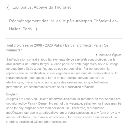
❬
Lux Sonus, Abbaye du Thoronet
Réaménagement des Halles, le pôle transport Châtelet-Les-
Halles, Paris
❭
Tout droit réservé 2008 - 2026 Patrick Berger architecte, Paris |
Se
connecter
Mentions légales
Sauf indication contraire, tous les éléments de ce site Web sont protégés par le
droit d’auteur de Patrick Berger. Aucune partie de cette page Web, texte ou image,
ne peut être utilisée à des fins autres que personnelles. Par conséquent, la
reproduction, la modification, le stockage dans un système de récupération ou la
retransmission, sous quelque forme ou par quelque moyen que ce soit,
électronique, mécanique ou autre, pour des raisons autres que l’utilisation
personnelle, est strictement interdite sans autorisation préalable.
English
All rights are reserved. Unless otherwise indicated, all materials on this website are
copyrighted by Patrick Berger. No part of this webpage, either text or image may be
used for any purpose other than personal use. Therefore, reproduction,
modification, storage in a retrieval system or retransmission, in any form or by any
means, electronic, mechanical or otherwise, for reasons other than personal use,
is strictly prohibited without prior permission.